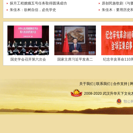
探月工程嫦娥五号任务取得圆满成功
原创民族歌剧《与
朱佳木：欲树自信，必先学史
朱佳木：要用历史和
国史学会召开第六次会
国家主席习近平发表二
纪念辛亥革命110
关于我们
|
联系我们
|
合作支持
|
2008-2020 武汉升华天下
鄂公网