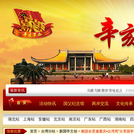
最新资讯
马骧与麻栗坝等地起义
2021/0
活动快讯
国父纪念馆
两岸交流
文化传承
湖北站
上海站
安徽站
北京站
南京站
广东站
广西站
湖南站
四
当前位置
首页
>
台湾分站
>
新国学文创
> 赖国全受邀重庆•台湾周”分享国