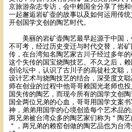
京旅游杂志专访，会中赖国全分享了他和
一起邂逅岩矿壶的故事以及如何运用传统
开创国学文创的陶艺时代。
美丽的岩矿壶陶艺最早起源于中国，
不可考，经过历史变迁与时代交替，岩矿
传，在台湾知名陶艺家古川子经过多年的
这个失传的国宝烧陶技艺。不久之后，赖
创论坛中，认识了古川子的高徒杜文聪，
设计艺术与烧陶技艺的结合，深受度文聪
师在创业的过程中他哥哥赖国光老师也投
国失传的陶艺，而现今所有的国学文创陶
国全两位兄弟的心血，哥哥用国学文案书
神，弟弟用国学的心境创造每个艺术品的
两兄弟被台湾众多的陶艺家们称为＂陶艺
＂，两兄弟的赖窑创做的陶艺品也为台湾