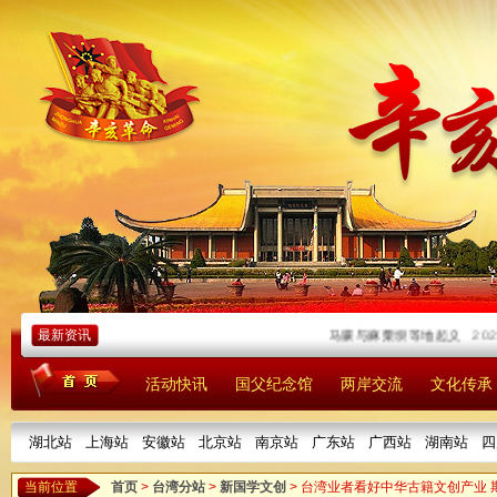
最新资讯
马骧与麻栗坝等地起义
2021/
活动快讯
国父纪念馆
两岸交流
文化传承
湖北站
上海站
安徽站
北京站
南京站
广东站
广西站
湖南站
四
当前位置
首页
>
台湾分站
>
新国学文创
> 台湾业者看好中华古籍文创产业